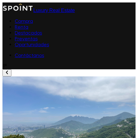
Luxury Real Estate
Compra
Renta
Destacados
Preventas
Oportunidades
Contáctanos