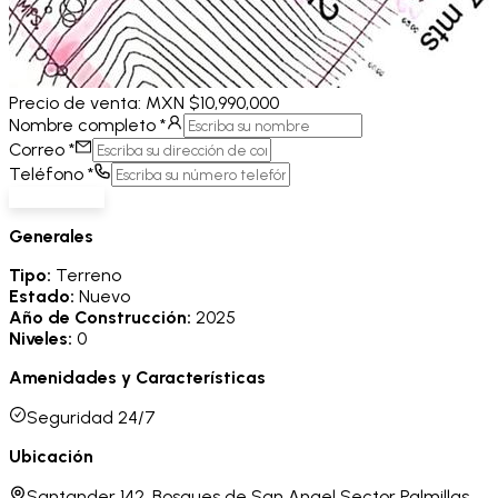
Precio de
venta
:
MXN $10,990,000
Nombre completo
*
Correo
*
Teléfono
*
Me interesa
Generales
Tipo:
Terreno
Estado:
Nuevo
Año de Construcción:
2025
Niveles:
0
Amenidades y Características
Seguridad 24/7
Ubicación
Santander 142, Bosques de San Angel Sector Palmillas