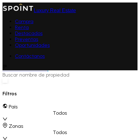
Luxury Real Estate
Compra
Renta
Destacados
Preventas
Oportunidades
Contáctanos
Filtros
País
Todos
Zonas
Todos