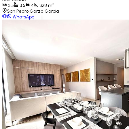
3.5
3.5
4
328
m²
San Pedro Garza García
WhatsApp
Ver