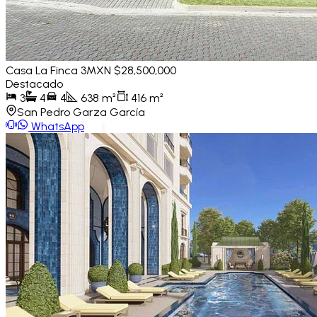
Casa La Finca 3
MXN $28,500,000
Destacado
3
4
4
638
m²
416
m²
San Pedro Garza García
WhatsApp
Ver