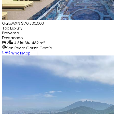
Gala
MXN $70,500,000
Top Luxury
Preventa
Destacado
3
4.5
3
462
m²
San Pedro Garza García
WhatsApp
Ver